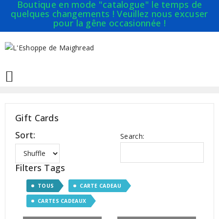
Boutique en mode "catalogue" le temps de
quelques changements ! Veuillez nous excuser
pour la gêne occasionnée !

Gift Cards
Sort:
Search:
Filters Tags
TOUS
CARTE CADEAU
CARTES CADEAUX