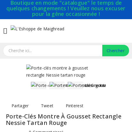
Boutique en mode "catalogue" le temps de
quelques changements ! Veuillez nous excuser
pour la gêne occasionnée !

Chercher
Partager
Tweet
Pinterest
Porte-Clés Montre À Gousset Rectangle
Nessie Tartan Rouge